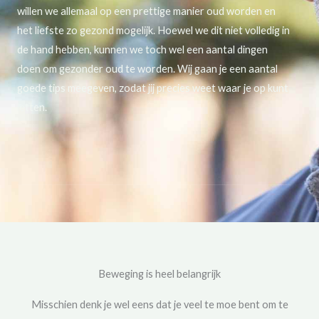
willen we allemaal op een prettige manier oud worden en
het liefste zo gezond mogelijk. Hoewel we dit niet volledig in
de hand hebben, kunnen we toch wel een aantal dingen
doen om gezonder oud te worden. Wij gaan je een aantal
goede tips meegeven, zodat jij precies weet waar je op kunt
letten.
Beweging is heel belangrijk
Misschien denk je wel eens dat je veel te moe bent om te