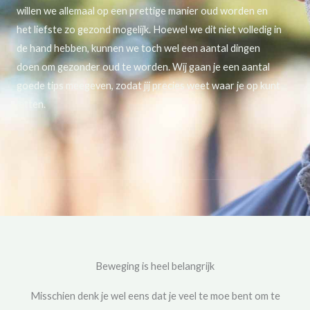
willen we allemaal op een prettige manier oud worden en
het liefste zo gezond mogelijk. Hoewel we dit niet volledig in
de hand hebben, kunnen we toch wel een aantal dingen
doen om gezonder oud te worden. Wij gaan je een aantal
goede tips meegeven, zodat jij precies weet waar je op kunt
letten.
Beweging is heel belangrijk
Misschien denk je wel eens dat je veel te moe bent om te