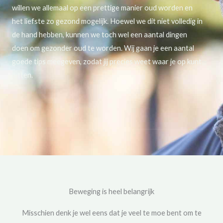
willen we allemaal op een prettige manier oud worden en
het liefste zo gezond mogelijk. Hoewel we dit niet volledig in
de hand hebben, kunnen we toch wel een aantal dingen
doen om gezonder oud te worden. Wij gaan je een aantal
goede tips meegeven, zodat jij precies weet waar je op kunt
letten.
Beweging is heel belangrijk
Misschien denk je wel eens dat je veel te moe bent om te