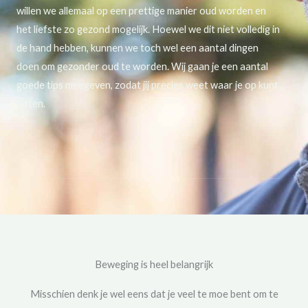
willen we allemaal op een prettige manier oud worden en
het liefste zo gezond mogelijk. Hoewel we dit niet volledig in
de hand hebben, kunnen we toch wel een aantal dingen
doen om gezonder oud te worden. Wij gaan je een aantal
goede tips meegeven, zodat jij precies weet waar je op kunt
letten.
Beweging is heel belangrijk
Misschien denk je wel eens dat je veel te moe bent om te